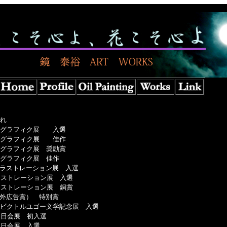
9年 北海道生まれ
日本グラフィク展 入選
日本グラフィク展 佳作
本グラフィク展 奨励賞
本グラフィク展 佳作
トレーション展 入選
イラストレーション展 入選
イラストレーション展 銅賞
（海外広告賞） 特別賞
ス・ビクトルユゴー文学記念展 入選
 白日会展 初入選
 白日会展 入選