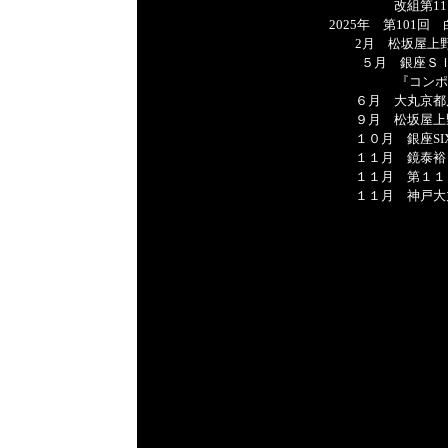
改組第11回
2025年 第101回
2月 松坂屋上
５月 銀座ＳＩＸ A
『コンポ
６月 大丸京都店 
９月 松坂屋上野
１０月 銀座SIX Art
１１月 鏡泰裕 
１１月 第１１８
１１月 神戸大丸 Gall
１０