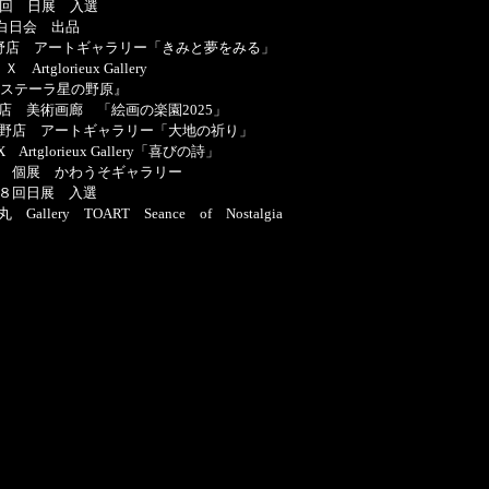
 日展 入選
 白日会 出品
野店 アートギャラリー「きみと夢をみる」
rtglorieux Gallery
ステーラ星の野原』
美術画廊 「絵画の楽園2025」
店 アートギャラリー「大地の祈り」
glorieux Gallery「喜びの詩」
個展 かわうそギャラリー
回日展 入選
ery TOART Seance of Nostalgia